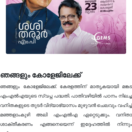
ഞങ്ങളും കോളേജിലേക്ക്
ഞങ്ങളും കോളേജിലേക്ക്. കേരളത്തിന് മാതൃകയായി മങ്കട
എംഎൽഎയുടെ സ്വപ്ന പദ്ധതി. പാതിവഴിയിൽ പഠനം നിലച്ച
വനിതകളുടെ തുടർ വിദ്യാഭ്യാസം മുഴുവൻ ചെലവും വഹിച്ച്
മഞ്ഞളാംകുഴി അലി എംഎൽഎ ഏറ്റെടുക്കും. വനിതാ
ശാക്തീകരണം എങ്ങനെയെന്ന് ഇദ്ദേഹത്തിൽ നിന്നും